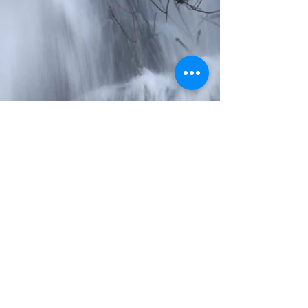
AMAZON WILDLIFE TOURS
About us
Testimonies
Groups
Members