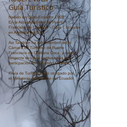
Guía Turístico
Nacido en Quito Ecuador 1969
En la Actualidad vive en Puerto
Francisco de Orellana - Coca , Ecuador
en América del Sur
Asi También ha sido mienbro del la
Cámara de Turtismo de Puerto
Franciisco de Orellana Coca, y como
dirigente de otras instituciones de
particpación en el campo turístico.-
iGuía de Turismo título otorgado por
el Ministerio de Turismo del Ecuador,