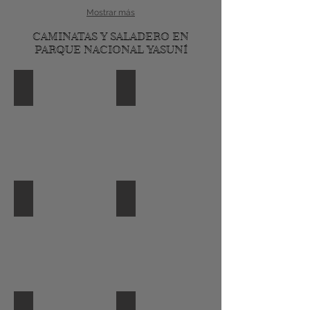
Mostrar más
CAMINATAS Y SALADERO EN
PARQUE NACIONAL YASUNÍ
saladero1234
limoncocha hoatzing145
limoncocha hoatzing
limoncocha martin34
limoncocha donacobios
limoncocha gavilan