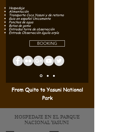
Hospedaje
Alimentación
Transporte Coca Yasuni y de retorno
Guia en español Únicamente
Ponchos de agua
Botas de goma
Entradas torre de observación
Entrada Observación águila arpía
BOOKING
From Quito to Yasuni National
Park
HOSPEDAJE EN EL PARQUE
NACIONAL YASUNI