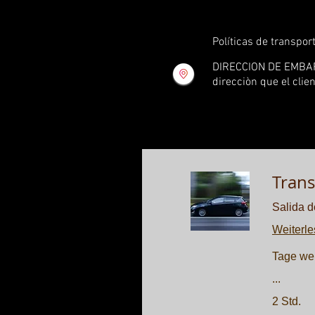
Políticas de transport
DIRECCION DE EMBAR
direcciòn que el clie
Trans
Salida d
Weiterl
Tage we
...
2 Std.