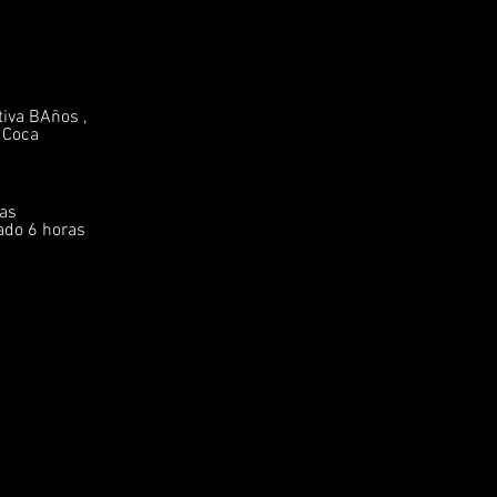
tiva BAños ,
a Coca
ras
ado 6 horas
ries/* Sitemap: https://www.amazonwildlife.ec/sitemap.xml