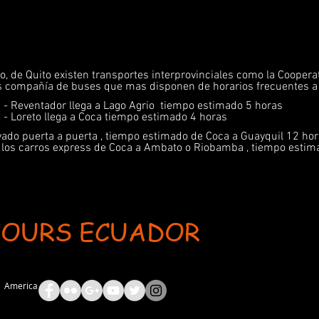
o, de Quito existen transportes interprovinciales como la Coopera
as compañía de buses que mas disponen de horarios frecuentes 
za - Reventador llega a Lago Agrio tiempo estimado 5 horas
za - Loreto llega a Coca tiempo estimado 4 horas
vado puerta a puerta , tiempo estimado de Coca a Guayquil 12 ho
 los carros express de Coca a Ambato o Riobamba , tiempo estim
TOURS ECUADOR
ent: AdsBot-Google Disallow: /_api/* Disallow: /_partials* Disallow: /pro-gallery-webapp/v1/galle
th America