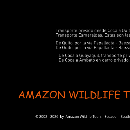
Transporte privado desde Coca a Quit
Transporte Esmeraldas. Estas son l
De Quito, por la vía Papallacta - Bae
De Quito, por la via Papallacta - Bae
De Coca a Guayaquil, transporte pri
De Coca a Ambato en carro privado,
AMAZON WILDLIFE 
User-agent: * Allow: / # Optimization for Google Ads Bot User-Agent: AdsBot-Google-Mobile User-Ag
© 2002 - 2026 by Amazon Wildlife Tours - Ecuador - Sou