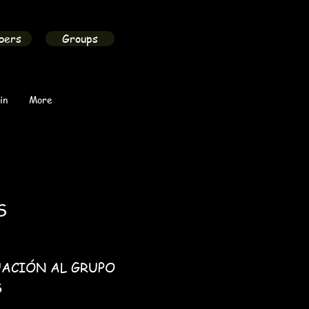
bers
Groups
in
More
ES
UACIÓN AL GRUPO
S