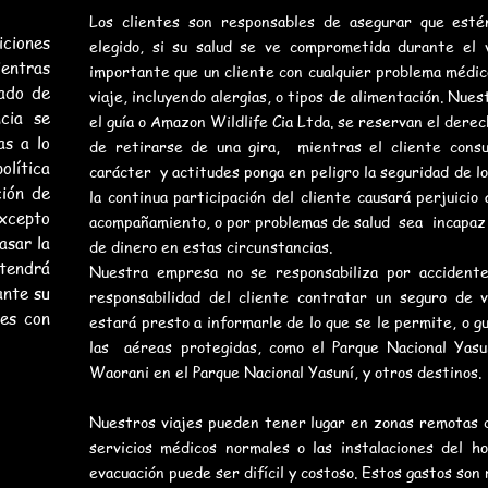
Los clientes son responsables de asegurar que esté
ciones
elegido, si su salud se ve comprometida durante el 
entras
importante que un cliente con cualquier problema médico
rado de
viaje, incluyendo alergias, o tipos de alimentación. Nuest
cia se
el guía o Amazon Wildlife Cia Ltda. se reservan el derech
s a lo
de retirarse de una gira, mientras el cliente consu
olítica
carácter y actitudes ponga en peligro la seguridad de lo
ción de
la continua participación del cliente causará perjuicio 
excepto
acompañamiento, o por problemas de salud sea incapaz d
asar la
de dinero en estas circunstancias.
 tendrá
Nuestra empresa no se responsabiliza por accidente
ante su
responsabilidad del cliente contratar un seguro de vi
les con
estará presto a informarle de lo que se le permite, o 
las aéreas protegidas, como el Parque Nacional Yas
Waorani en el Parque Nacional Yasuní, y otros destinos
Nuestros viajes pueden tener lugar en zonas remotas d
servicios médicos normales o las instalaciones del ho
evacuación puede ser difícil y costoso. Estos gastos son 