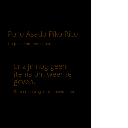
Pollo Asado Piko Rico
Un pollo con mas sabor
Er zijn nog geen
items om weer te
geven.
Kom snel terug voor nieuwe items.