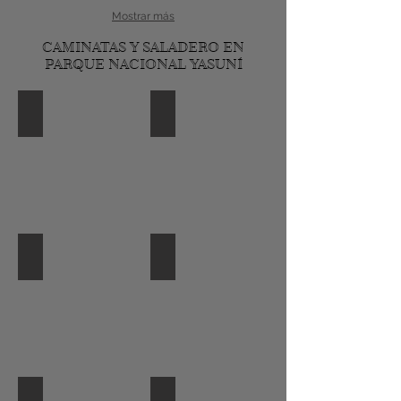
Mostrar más
CAMINATAS Y SALADERO EN
PARQUE NACIONAL YASUNÍ
saladero1234
limoncocha hoatzing145
limoncocha hoatzing
limoncocha martin34
limoncocha donacobios
limoncocha gavilan