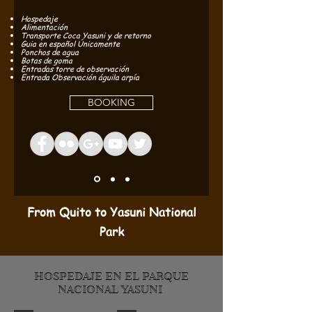
Hospedaje
Alimentación
Transporte Coca Yasuni y de retorno
Guia en español Únicamente
Ponchos de agua
Botas de goma
Entradas torre de observación
Entrada Observación águila arpía
BOOKING
From Quito to Yasuni National
Park
HOSPEDAJE EN EL PARQUE
NACIONAL YASUNI