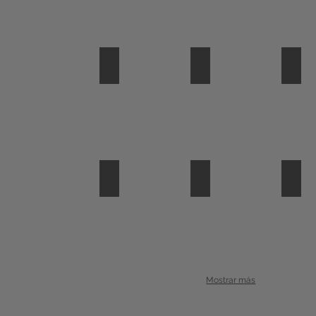
limoncocha martin34
limoncocha donacobi
limo
limoncocha hoatzing1
limoncocha cardinal2
limo
Mostrar más