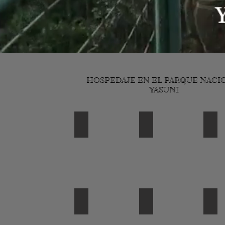
HOSPEDAJE EN EL PARQUE NACI
YASUNI
10
friends ceiba
ceib
triple room
amazon lodge napo r
ama