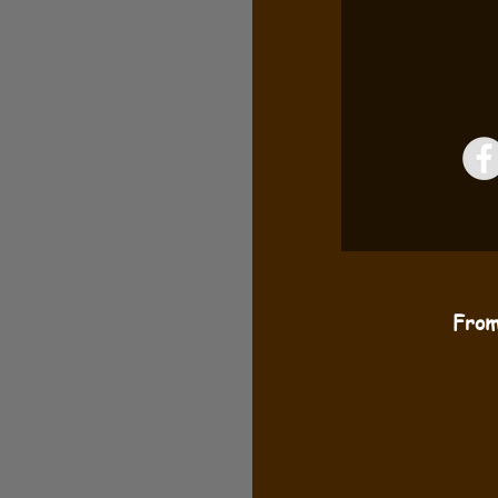
os
ncocha gavilan
3
ncocha jacana
From