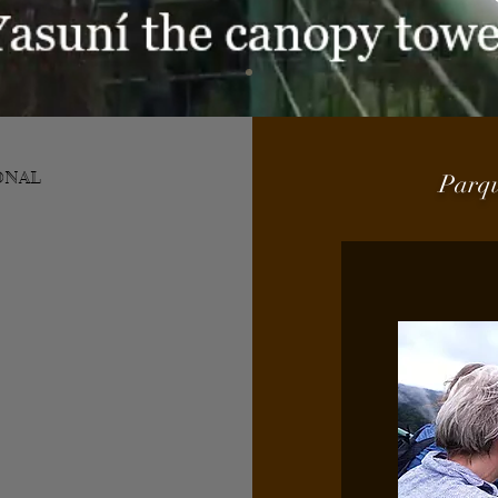
ONAL
Parq
o trail
iver
zon lodge indillama Home